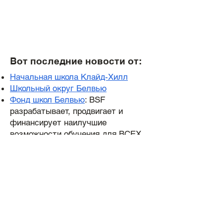
Вот последние новости от:
Начальная школа Клайд-Хилл
Школьный округ Белвью
Фонд школ Белвью
: BSF
разрабатывает, продвигает и
финансирует наилучшие
возможности обучения для ВСЕХ
учащихся школьного округа
Bellevue.
Меню школьных обедов
9601 СВ 24-я СТ