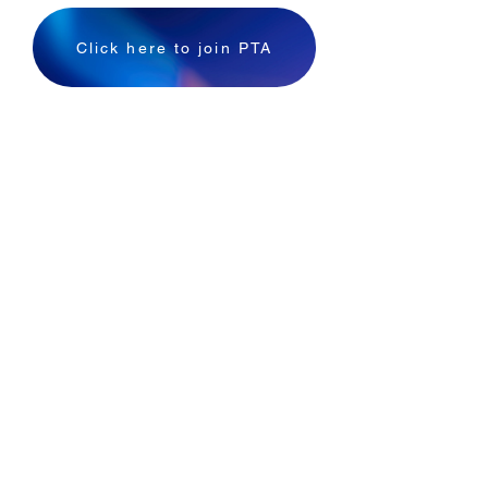
Click here to join PTA
СТИПЕНДИИ
Нужна помощь?
CHE PTA гордится тем, что служит
разнообразному в социальном и
экономическом отношении сообществу,
и мы не хотим, чтобы чье-либо
финансовое положение мешало им
присоединиться к PTA или участвовать в
какой-либо из наших программ. Если
вам или вашей семье нужна финансовая
помощь для вашего членства,
пожалуйста, запросите стипендию на
нашем
Форма членства
или свяжитесь с
нашим председателем по членству
в
членство@clydehillpta.org
за