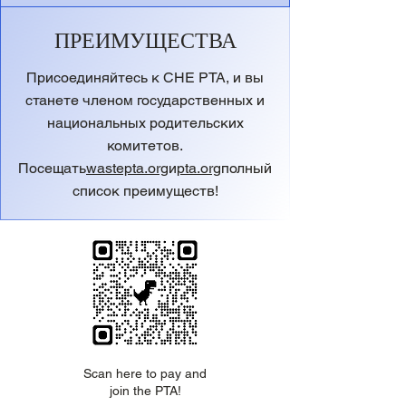
ПРЕИМУЩЕСТВА
Присоединяйтесь к CHE PTA, и вы
станете членом государственных и
национальных родительских
комитетов.
Посещать
wastepta.org
и
pta.org
полный
список преимуществ!
Scan here to pay and
join the PTA!