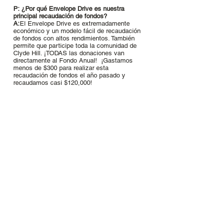
P: ¿Por qué Envelope Drive es nuestra
principal recaudación de fondos?
A:
El Envelope Drive es extremadamente
económico y un modelo fácil de recaudación
de fondos con altos rendimientos. También
permite que participe toda la comunidad de
Clyde Hill. ¡TODAS las donaciones van
directamente al Fondo Anual! ¡Gastamos
menos de $300 para realizar esta
recaudación de fondos el año pasado y
recaudamos casi $120,000!
P: ¿Por qué sólo dos semanas? (24 de
octubre - 4 de noviembre de 2022)
A:
El enfoque de dos semanas es mantener a
todos comprometidos y ¡LOGRARLO! Por
supuesto, puede contribuir dinero al Fondo
Anual en cualquier momento del año, pero
funciona mejor para la PTA si puede hacer su
compromiso ahora.
P: ¿Cuál es el objetivo general?
A:
Nuestro objetivo es una participación del
100 %. Queremos que todos en la comunidad
de la escuela primaria Clyde Hill devuelvan
su sobre.
Desde una perspectiva monetaria, la meta es
recaudar suficiente dinero para cubrir los