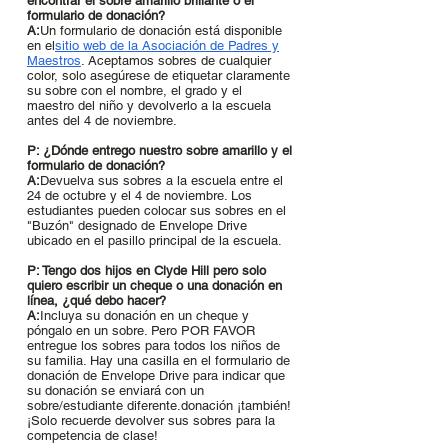
encontrar el sobre amarillo brillante o el
formulario de donación?
A:
Un formulario de donación está disponible
en el
sitio web de la Asociación de Padres y
Maestros
. Aceptamos sobres de cualquier
color, solo asegúrese de etiquetar claramente
su sobre con el nombre, el grado y el
maestro del niño y devolverlo a la escuela
antes del 4 de noviembre.
P: ¿Dónde entrego nuestro sobre amarillo y el
formulario de donación?
A:
Devuelva sus sobres a la escuela entre el
24 de octubre y el 4 de noviembre. Los
estudiantes pueden colocar sus sobres en el
"Buzón" designado de Envelope Drive
ubicado en el pasillo principal de la escuela.
P: Tengo dos hijos en Clyde Hill pero solo
quiero escribir un cheque o una donación en
línea, ¿qué debo hacer?
A:
Incluya su donación en un cheque y
póngalo en un sobre. Pero POR FAVOR
entregue los sobres para todos los niños de
su familia. Hay una casilla en el formulario de
donación de Envelope Drive para indicar que
su donación se enviará con un
sobre/estudiante diferente.
donación
¡también!
¡Solo recuerde devolver sus sobres para la
competencia de clase!